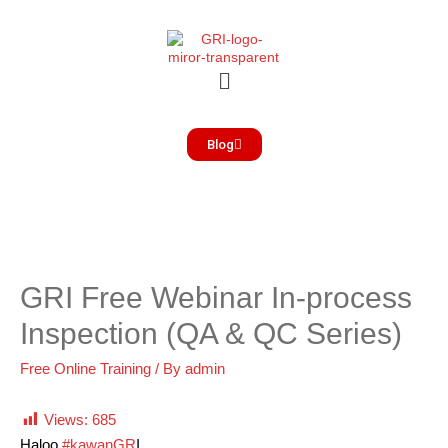
Blog
GRI Free Webinar In-process
Inspection (QA & QC Series)
Free Online Training
/ By
admin
Views:
685
Haloo
#kawanGR
I