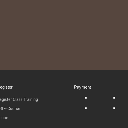
egister
Payment
egister Class Training
RI E-Course
cope