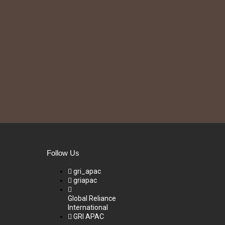
Follow Us
gri_apac
griapac
Global Reliance
International
GRI APAC