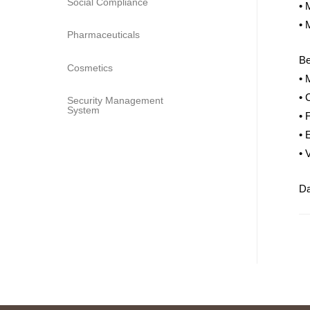
Social Compliance
• 
• 
Pharmaceuticals
Be
Cosmetics
• 
• 
Security Management
System
• 
• 
• 
Da