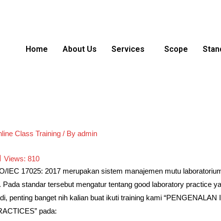
Home
About Us
Services
Scope
Stan
line Class Training
/ By
admin
Views:
810
O/IEC 17025: 2017 merupakan sistem manajemen mutu laboratorium p
i. Pada standar tersebut mengatur tentang good laboratory practice 
di, penting banget nih kalian buat ikuti training kami “PENGE
RACTICES” pada: