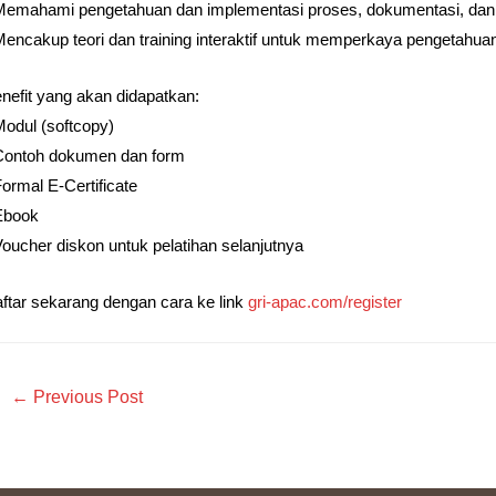
Memahami pengetahuan dan implementasi proses, dokumentasi, dan
Mencakup teori dan training interaktif untuk memperkaya pengetahu
nefit yang akan didapatkan:
Modul (softcopy)
Contoh dokumen dan form
Formal E-Certificate
Ebook
Voucher diskon untuk pelatihan selanjutnya
ftar sekarang dengan cara ke link
gri-apac.com/register
←
Previous Post