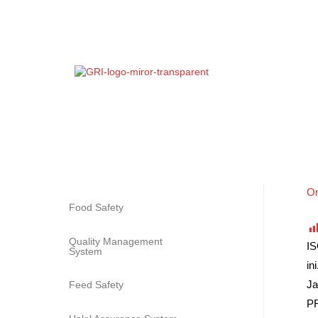
On
Food Safety
Quality Management
IS
System
in
Ja
Feed Safety
P