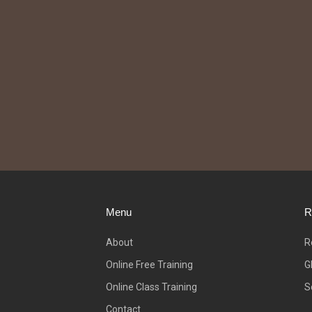
Menu
R
About
R
Online Free Training
G
Online Class Training
S
Contact