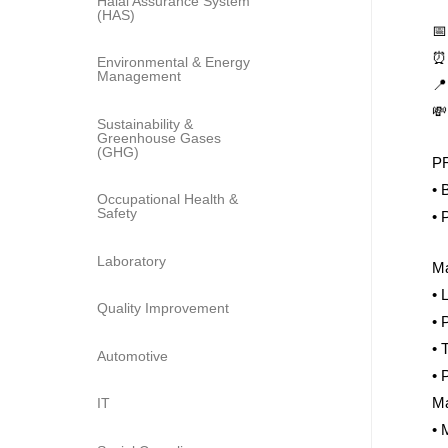
Halal Assurance System
(HAS)
📅
⏰ 
Environmental & Energy
Management

💸
Sustainability &
Greenhouse Gases
(GHG)
P
• 
Occupational Health &
Safety
• 
Laboratory
Ma
• 
Quality Improvement
• 
• 
Automotive
• 
Ma
IT
• 