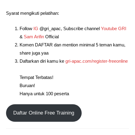
Syarat mengikuti pelatihan: ⁣⁣⁣⁣⁣
Follow
IG
@gri_apac, Subscribe channel
Youtube GRI⁣⁣⁣
&
Sam Arifin
Official⁣⁣
Komen DAFTAR dan mention minimal 5 teman kamu,
share juga yaa ⁣⁣⁣⁣⁣
Daftarkan diri kamu ke
gri-apac.com/register-freeonline⁣⁣⁣⁣
Tempat Terbatas! ⁣⁣⁣⁣⁣
Buruan! ⁣⁣⁣⁣⁣
Hanya untuk 100 peserta⁣⁣⁣⁣⁣
Daftar Online Free Training