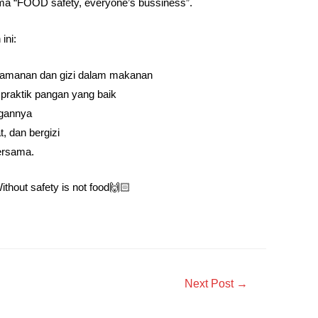
a “FOOD safety, everyone’s bussiness”.
ini:
keamanan dan gizi dalam makanan
 praktik pangan yang baik
ngannya
, dan bergizi
ersama.
hout safety is not food🙌🏻
Next Post
→