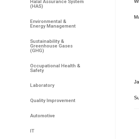
WF
Halal Assurance System
(HAS)
Ma
Environmental &
Energy Management
Sustainability &
Greenhouse Gases
(GHG)
Occupational Health &
Safety
Ja
Laboratory
Su
Quality Improvement
Automotive
IT