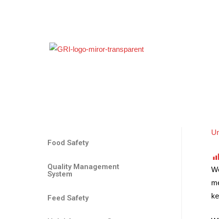
Un
Food Safety
Quality Management
Wo
System
me
ke
Feed Safety